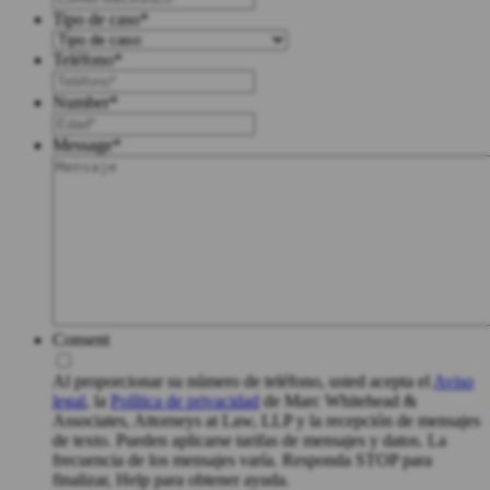
Tipo de caso
*
Teléfono
*
Number
*
Message
*
Consent
Al proporcionar su número de teléfono, usted acepta el
Aviso
legal
, la
Política de privacidad
de Marc Whitehead &
Associates, Attorneys at Law, LLP y la recepción de mensajes
de texto. Pueden aplicarse tarifas de mensajes y datos. La
frecuencia de los mensajes varía. Responda STOP para
finalizar, Help para obtener ayuda.