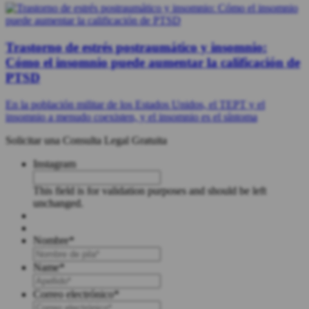
Trastorno de estrés postraumático y insomnio:
Cómo el insomnio puede aumentar la calificación de
PTSD
En la población militar de los Estados Unidos, el TEPT y el
insomnio a menudo coexisten, y el insomnio es el síntoma
Solicitar una Consulta Legal Gratuita
Instagram
This field is for validation purposes and should be left
unchanged.
Nombre
*
First
Name
*
Last
Correo electrónico
*