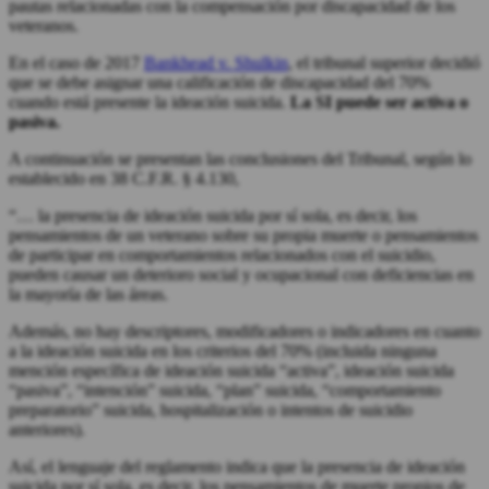
pautas relacionadas con la compensación por discapacidad de los
veteranos.
En el caso de 2017
Bankhead v. Shulkin
, el tribunal superior decidió
que se debe asignar una calificación de discapacidad del 70%
cuando está presente la ideación suicida.
La SI puede ser activa o
pasiva.
A continuación se presentan las conclusiones del Tribunal, según lo
establecido en 38 C.F.R. § 4.130,
“… la presencia de ideación suicida por sí sola, es decir, los
pensamientos de un veterano sobre su propia muerte o pensamientos
de participar en comportamientos relacionados con el suicidio,
pueden causar un deterioro social y ocupacional con deficiencias en
la mayoría de las áreas.
Además, no hay descriptores, modificadores o indicadores en cuanto
a la ideación suicida en los criterios del 70% (incluida ninguna
mención específica de ideación suicida “activa”, ideación suicida
“pasiva”, “intención” suicida, “plan” suicida, “comportamiento
preparatorio” suicida, hospitalización o intentos de suicidio
anteriores).
Así, el lenguaje del reglamento indica que la presencia de ideación
suicida por sí sola, es decir, los pensamientos de muerte propios de