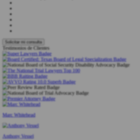
Testimonios de Clientes
Marc Whitehead
Anthony Vessel