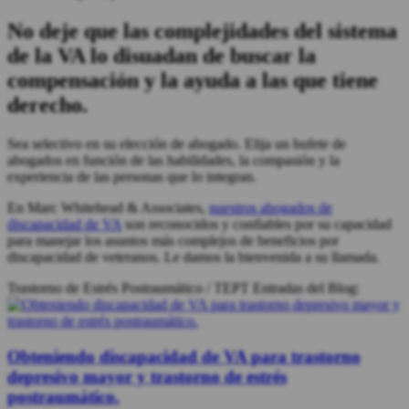
No deje que las complejidades del sistema
de la VA lo disuadan de buscar la
compensación y la ayuda a las que tiene
derecho.
Sea selectivo en su elección de abogado. Elija un bufete de
abogados en función de las habilidades, la compasión y la
experiencia de las personas que lo integran.
En Marc Whitehead & Associates,
nuestros abogados de
discapacidad de VA
son reconocidos y confiables por su capacidad
para manejar los asuntos más complejos de beneficios por
discapacidad de veteranos. Le damos la bienvenida a su llamada.
Trastorno de Estrés Postraumático / TEPT Entradas del Blog:
Obteniendo discapacidad de VA para trastorno
depresivo mayor y trastorno de estrés
postraumático.