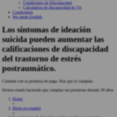
Condiciones de Discapacidad
Calculadora de discapacidad de VA
Contáctanos
We speak English
Los síntomas de ideación
suicida pueden aumentar las
calificaciones de discapacidad
del trastorno de estrés
postraumático.
Contaste con su promesa de pago. Haz que lo cumplan.
Hemos estado haciendo que cumplan sus promesas durante 30 años
Home
»
Blogs en español
»