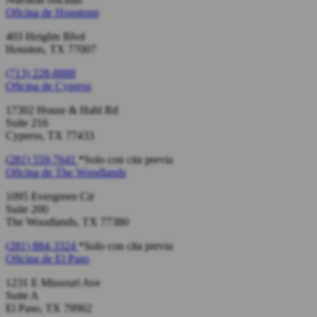
Oficina de
Houstonn
403 Heights Blvd
Houston, TX 77007
(713) 228-8888
Oficina de
Cypress
17302 House & Hahl Rd
Suite 216
Cypress, TX 77433
(281) 559-7641
*Solo con cita previa
Oficina de
The Woodlands
1095 Evergreen Cir
Suite 200
The Woodlands, TX 77380
(281) 884-3324
*Solo con cita previa
Oficina de
El Paso
1231 E Missouri Ave
Suite A
El Paso, TX 79902