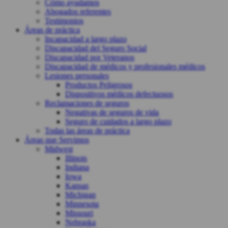
Cómo ayudamos
Abogados referentes
Testimonios
Áreas de práctica
Incapacidad a largo plazo
Discapacidad del Seguro Social
Discapacidad por Veteranos
Discapacidad de médicos y profesionales médicos
Lesiones personales
Productos Peligrosos
Dispositivos médicos defectuosos
Reclamaciones de seguros
Negativas de seguros de vida
Seguro de cuidados a largo plazo
Todas las áreas de práctica
Áreas que Servimos
Midwest
Illinois
Indiana
Iowa
Kansas
Michigan
Minnesota
Missouri
Nebraska