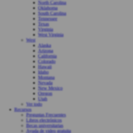
North Carolina
Oklahoma
South Carolina
Tennessee
Texas
Virginia
West Virginia
West
Alaska
Arizona
California
Colorado
Hawaii
Idaho
Montana
Nevada
New Mexico
Oregon
Utah
Ver todo
Recursos
Preguntas Frecuentes
Libros electrónicos
Becas universitarias
Ayuda de video gratuita