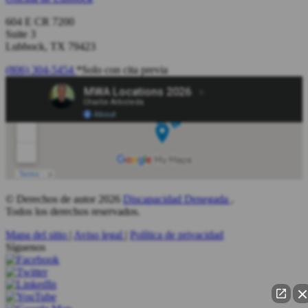
604 E CR 7200
Suite 3
Lubbock, TX 79423
(806) 304-5454
*Solo con cita previa
© Derechos de autor 2026
Discapacidad Denegada
.
Todos los derechos reservados.
Mapa del sitio
|
Aviso legal
|
Política de privacidad
Síguenos