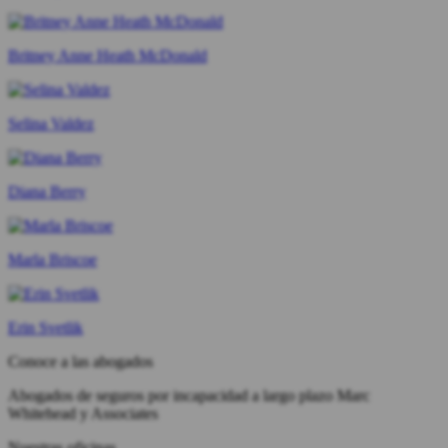
Britney Anne Heath McDonald
Selina Valdez
Diana Berry
Marla Briscoe
Erin Svetlik
Conoce a las abogados
Abogados de seguros por incapacidad a largo plazo Marc
Whitehead y Associates
Nuestras oficinas