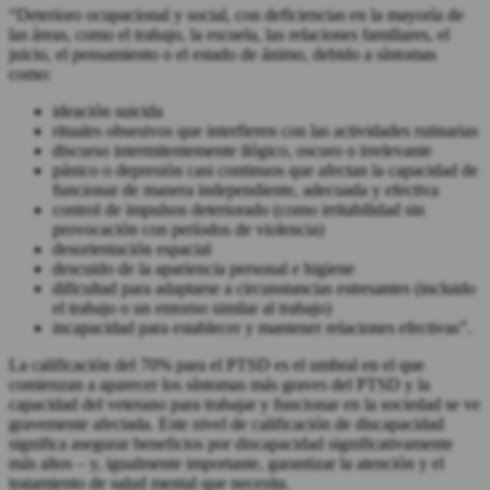
“Deterioro ocupacional y social, con deficiencias en la mayoría de
las áreas, como el trabajo, la escuela, las relaciones familiares, el
juicio, el pensamiento o el estado de ánimo, debido a síntomas
como:
ideación suicida
rituales obsesivos que interfieren con las actividades rutinarias
discurso intermitentemente ilógico, oscuro o irrelevante
pánico o depresión casi continuos que afectan la capacidad de
funcionar de manera independiente, adecuada y efectiva
control de impulsos deteriorado (como irritabilidad sin
provocación con períodos de violencia)
desorientación espacial
descuido de la apariencia personal e higiene
dificultad para adaptarse a circunstancias estresantes (incluido
el trabajo o un entorno similar al trabajo)
incapacidad para establecer y mantener relaciones efectivas”.
La calificación del 70% para el PTSD es el umbral en el que
comienzan a aparecer los síntomas más graves del PTSD y la
capacidad del veterano para trabajar y funcionar en la sociedad se ve
gravemente afectada. Este nivel de calificación de discapacidad
significa asegurar beneficios por discapacidad significativamente
más altos
–
y, igualmente importante, garantizar la atención y el
tratamiento de salud mental que necesita.