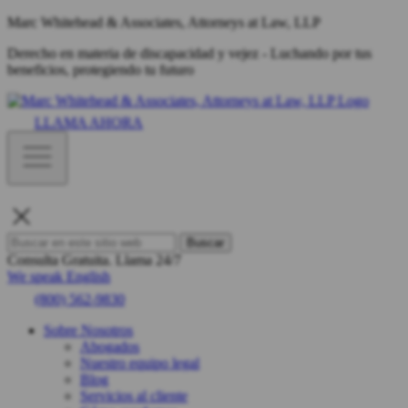
Marc Whitehead & Associates, Attorneys at Law, LLP
Derecho en materia de discapacidad y vejez - Luchando por tus
beneficios, protegiendo tu futuro
LLAMA AHORA
Buscar
Consulta Gratuita.
Llama 24/7
We speak English
(800) 562-9830
Sobre Nosotros
Abogados
Nuestro equipo legal
Blog
Servicios al cliente