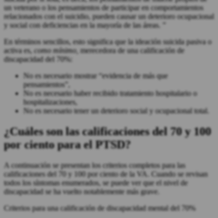
un veterano o los pensamientos de participar en comportamientos
relacionados con el suicidio, pueden causar un deterioro ocupacional
y social con deficiencias en la mayoría de las áreas. ”
En términos sencillos, esto significa que la ideación suicida pasiva o
activa es,
como mínimo,
merecedora de una calificación de
discapacidad del 70%:
No es necesario mostrar “evidencia de más que
pensamientos”,
No es necesario haber recibido tratamiento hospitalario o
hospitalizaciones,
No es necesario tener un deterioro social y ocupacional total.
¿Cuáles son las calificaciones del 70 y 100
por ciento para el PTSD?
A continuación se presentan los criterios completos para las
calificaciones del 70 y 100 por ciento de la VA. Cuando se revisan
todos los síntomas enumerados, se puede ver que el nivel de
discapacidad se ha vuelto notablemente más grave.
Criterios para una calificación de discapacidad mental del 70%