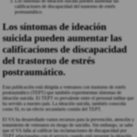
Los síntomas de ideación suicida pueden aumentar las
calificaciones de discapacidad del trastorno de estrés
postraumático.
Los síntomas de ideación
suicida pueden aumentar las
calificaciones de discapacidad
del trastorno de estrés
postraumático.
Esta publicación está dirigida a veteranos con trastorno de estrés
postraumático (TEPT) que también experimentan síntomas de
ideación suicida. El TEPT es prevalente entre el personal militar que
ha servido a nuestro país. La ideación suicida, también conocida
como SI, es un efecto secundario común del TEPT.
El VA ha desarrollado vastos recursos para la prevención, atención y
tratamiento de veteranos en riesgo de suicidio. Sin embargo, se sabe
que el VA falla al calificar las reclamaciones de discapacidad por
TEPT relacionadas con el servicio cuando está presente la ideación