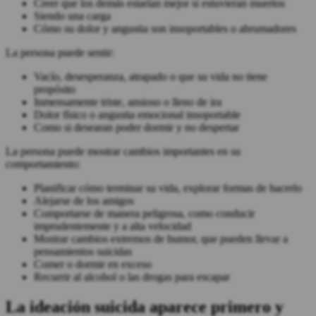
Creer que los demás estarían mejor si estuvieran muertos
Siendo una carga
Cómo su dolor y angustia son insoportables o abrumadores
La persona puede sentir:
Vacío, desesperanza, atrapado o que su vida no tiene
propósito
Inmensamente triste, ansioso o lleno de ira
Dolor físico o angustia emocional insoportable
Como si desearan poder dormir y no despertar
La persona puede mostrar cambios importantes en su
comportamiento:
Planificar cómo terminar su vida, explorar formas de hacerlo
Alejarse de los amigos
Comportarse de manera peligrosa, como conducir
imprudentemente y a alta velocidad
Mostrar cambios extremos de humor, que pueden llevar a
pensamientos suicidas
Comer o dormir en exceso
Recurrir al alcohol o las drogas para escapar
La ideación suicida aparece primero y