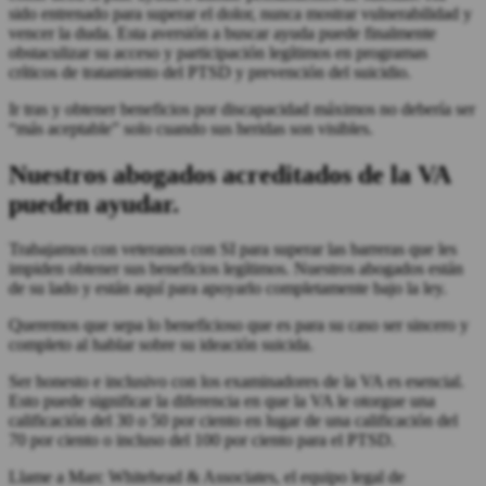
sido entrenado para superar el dolor, nunca mostrar vulnerabilidad y
vencer la duda. Esta aversión a buscar ayuda puede finalmente
obstaculizar su acceso y participación legítimos en programas
críticos de tratamiento del PTSD y prevención del suicidio.
Ir tras y obtener beneficios por discapacidad máximos no debería ser
“más aceptable” solo cuando sus heridas son visibles.
Nuestros abogados acreditados de la VA
pueden ayudar.
Trabajamos con veteranos con SI para superar las barreras que les
impiden obtener sus beneficios legítimos. Nuestros abogados están
de su lado y están aquí para apoyarlo completamente bajo la ley.
Queremos que sepa lo beneficioso que es para su caso ser sincero y
completo al hablar sobre su ideación suicida.
Ser honesto e inclusivo con los examinadores de la VA es esencial.
Esto puede significar la diferencia en que la VA le otorgue una
calificación del 30 o 50 por ciento en lugar de una calificación del
70 por ciento o incluso del 100 por ciento para el PTSD.
Llame a Marc Whitehead & Associates, el equipo legal de