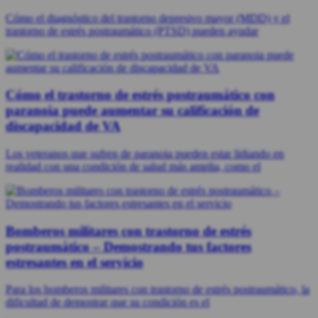
Cómo el diagnóstico del trastorno depresivo mayor (MDD) y el
trastorno de estrés postraumático (PTSD) pueden ayudar
Cómo el trastorno de estrés postraumático con
paranoia puede aumentar su calificación de
discapacidad de VA
Los veteranos que sufren de paranoia pueden estar lidiando en
realidad con una condición de salud más amplia, como el
Bomberos militares con trastorno de estrés
postraumático – Demostrando tus factores
estresantes en el servicio
Para los bomberos militares con trastorno de estrés postraumático, la
dificultad de demostrar que su condición es el