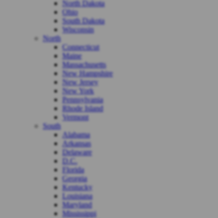
North Dakota
Ohio
South Dakota
Wisconsin
North
Connecticut
Maine
Massachusetts
New Hampshire
New Jersey
New York
Pennsylvania
Rhode Island
Vermont
South
Alabama
Arkansas
Delaware
D.C.
Florida
Georgia
Kentucky
Louisiana
Maryland
Mississippi