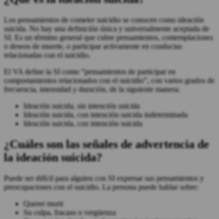
Los pensamientos de cometer suicidio se conocen como ideación
suicida. No hay una definición única y universalmente aceptada de
SI. Es un término general que cubre pensamientos, contemplaciones
o deseos de muerte, o participar activamente en conductas
relacionadas con el suicidio.
El VA define la SI como “pensamientos de participar en
comportamientos relacionados con el suicidio”, con varios grados de
frecuencia, intensidad y duración, de la siguiente manera:
Ideación suicida, sin intención suicida
Ideación suicida, con intención suicida indeterminada
Ideación suicida, con intención suicida
¿Cuáles son las señales de advertencia de
la ideación suicida?
Puede ser difícil para alguien con SI expresar sus pensamientos y
preocupaciones con el suicidio. La persona puede hablar sobre:
Querer morir
Su culpa, fracaso o vergüenza