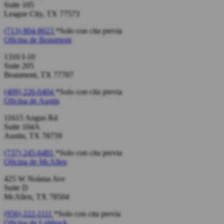
Suite 105
League City, TX 77573
(713) 804-8023
*Solo con cita previa
Oficina de
Beaumont
1310 I-10
Suite 205
Beaumont, TX 77707
(409) 226-0404
*Solo con cita previa
Oficina de
Austin
11615 Angus Rd
Suite 104A
Austin, TX 78759
(737) 245-6481
*Solo con cita previa
Oficina de
McAllen
425 W Nolana Ave
Suite D
McAllen, TX 78504
(956) 222-1111
*Solo con cita previa
Oficina de
Lubbock