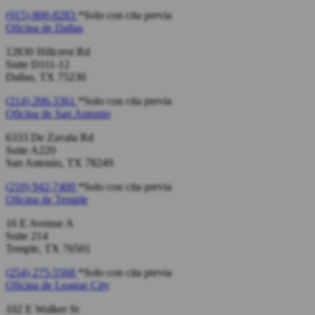
(915) 800-8283
*Solo con cita previa
Oficina de
Dallas
12830 Hillcrest Rd
Suite D111-12
Dallas, TX 75230
(214) 206-3361
*Solo con cita previa
Oficina de
San Antonio
6333 De Zavala Rd
Suite A220
San Antonio, TX 78249
(210) 942-7400
*Solo con cita previa
Oficina de
Temple
16 E Avenue A
Suite 214
Temple, TX 76501
(254) 275-5568
*Solo con cita previa
Oficina de
League City
102 E Walker St