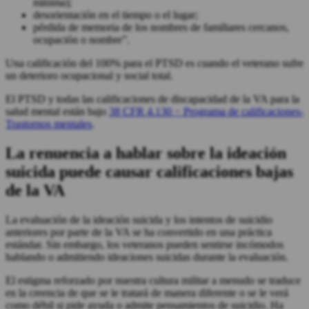
mínima);
desorientación en el tiempo o el lugar;
pérdida de memoria de los nombres de familiares cercanos,
ocupación o nombre”.
Una calificación del 100% para el PTSD es cuando el veterano sufre
un deterioro ocupacional y social total.
El PTSD y todas las calificaciones de discapacidad de la VA para la
salud mental están bajo
38 CFR 4.130 − Programa de calificaciones-
Trastornos mentales
.
La renuencia a hablar sobre la ideación
suicida puede causar calificaciones bajas
de la VA
La evaluación de la ideación suicida y los intentos de suicidio
anteriores por parte de la VA se ha convertido en una práctica
estándar. Sin embargo, los veteranos pueden sentirse incómodos
hablando o admitiendo ideaciones suicidas durante la evaluación.
El estigma reforzado por nuestra cultura militar a menudo se traduce
en la creencia de que se le tratará de manera diferente o se le verá
como débil si pide ayuda o admite pensamientos de suicidio. Ha