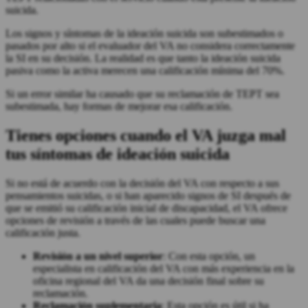
suicida.
Los signos y síntomas de la ideación suicida son subestimados o
pasados por alto si el evaluador del VA no considera correctamente
la SI en su decisión. La realidad es que tanto la ideación suicida
pasiva como la activa merecen una calificación mínima del 70%.
Si un error similar ha causado que su reclamación de TEPT sea
subestimada, hay formas de mejorar esa calificación.
Tienes opciones cuando el VA juzga mal
tus síntomas de ideación suicida
Si no está de acuerdo con la decisión del VA con respecto a sus
pensamientos suicidas, o si han aparecido signos de SI después de
que se emitió su calificación inicial de discapacidad, el VA ofrece
opciones de revisión a través de las cuales puede buscar una
calificación justa.
Revisión a un nivel superior
: Con esta opción, un
especialista en calificación del VA con más experiencia en la
oficina regional del VA da una decisión final sobre su
reclamación.
Reclamación suplementaria
: Esta opción es útil si ha