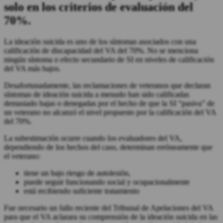
solo en los criterios de evaluación del
70%.
La ideación suicida es uno de los síntomas asociados con una
calificación de discapacidad del VA del 70%. No se menciona
ningún síntoma o efecto secundario de SI en niveles de calificación
del VA más bajos.
Desafortunadamente, las reclamaciones de veteranos que declaran
síntomas de ideación suicida a menudo han sido calificadas
demasiado bajas o denegadas por el hecho de que la SI “pasiva” de
un veterano no alcanzó el nivel propuesto por la calificación del VA
del 70%.
La subestimación ocurre cuando los evaluadores del VA,
dependiendo de los hechos del caso, determinan erróneamente que
el veterano:
tiene un bajo riesgo de autolesión,
puede seguir funcionando social y ocupacionalmente
está recibiendo suficiente tratamiento
Fue necesario un fallo reciente del Tribunal de Apelaciones del VA
para que el VA aclarara su comprensión de la ideación suicida en las