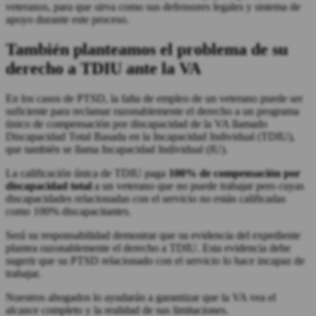
veteranos, para que sirva como sus defensores legales y sistema de
apoyo durante este proceso.
También planteamos el problema de su
derecho a TDIU ante la VA
En los casos de PTSD, la falta de empleo de un veterano puede ser
suficiente para reclamar razonablemente el derecho a un programa
único de compensación por discapacidad de la VA llamado
Discapacidad Total Basada en la Incapacidad Individual (TDIU),
que también se llama Incapacidad Individual (IU).
La calificación única de TDIU paga
100% de compensación por
discapacidad total
a un veterano que no puede trabajar pero cuyas
discapacidades relacionadas con el servicio no están calificadas
como 100% discapacitantes.
Será su responsabilidad demostrar que su evidencia del expediente
plantea razonablemente el derecho a TDIU. Esta evidencia debe
sugerir que su PTSD relacionado con el servicio lo hace incapaz de
trabajar.
Nuestros abogados lo ayudarán a garantizar que la VA vea el
alcance completo y la realidad de sus limitaciones.