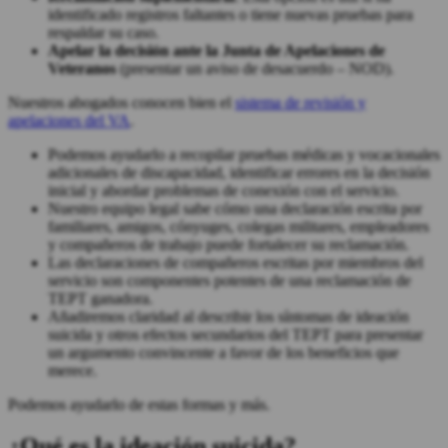
identificado registros faltantes o tiene nuevas pruebas para
respaldar su caso.
Apelar la decisión ante la Junta de Apelaciones de
Veteranos
(presentar un aviso de desacuerdo – NOD).
Nuestros abogados conocen bien el
sistema de revisión y
apelaciones del VA
.
Podemos ayudarlo a recopilar pruebas médicas y vocacionales
adicionales de discapacidad, identificar errores en la decisión
inicial y abordar problemas de conexión con el servicio.
Nuestro equipo legal sabe cómo una declaración escrita por
familiares, amigos, cónyuges, colegas militares, empleadores
y compañeros de trabajo puede fortalecer su reclamación.
Las declaraciones de compañeros escritas por miembros del
servicio son componentes potentes de una reclamación de
TEPT ganadora.
Añadiremos claridad al describir los síntomas de ideación
suicida y otros efectos secundarios del TEPT para presentar
un argumento convincente a favor de los beneficios que
merece.
Podemos ayudarlo de estas formas y más.
¿Qué es la ideación suicida?