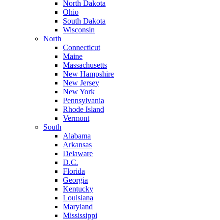
North Dakota
Ohio
South Dakota
Wisconsin
North
Connecticut
Maine
Massachusetts
New Hampshire
New Jersey
New York
Pennsylvania
Rhode Island
Vermont
South
Alabama
Arkansas
Delaware
D.C.
Florida
Georgia
Kentucky
Louisiana
Maryland
Mississippi