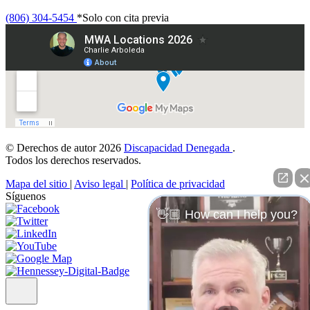
(806) 304-5454
*Solo con cita previa
© Derechos de autor 2026
Discapacidad Denegada
.
Todos los derechos reservados.
Mapa del sitio
|
Aviso legal
|
Política de privacidad
Síguenos
👋🏼 How can I help you?