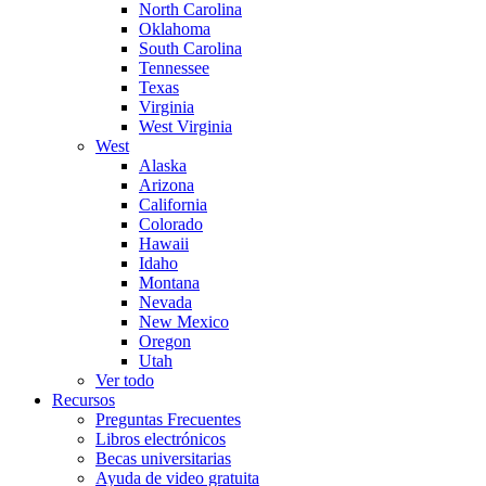
North Carolina
Oklahoma
South Carolina
Tennessee
Texas
Virginia
West Virginia
West
Alaska
Arizona
California
Colorado
Hawaii
Idaho
Montana
Nevada
New Mexico
Oregon
Utah
Ver todo
Recursos
Preguntas Frecuentes
Libros electrónicos
Becas universitarias
Ayuda de video gratuita