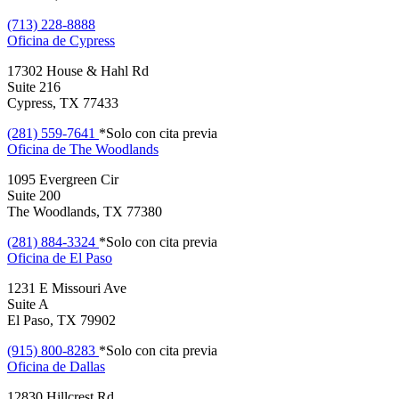
(713) 228-8888
Oficina de
Cypress
17302 House & Hahl Rd
Suite 216
Cypress, TX 77433
(281) 559-7641
*Solo con cita previa
Oficina de
The Woodlands
1095 Evergreen Cir
Suite 200
The Woodlands, TX 77380
(281) 884-3324
*Solo con cita previa
Oficina de
El Paso
1231 E Missouri Ave
Suite A
El Paso, TX 79902
(915) 800-8283
*Solo con cita previa
Oficina de
Dallas
12830 Hillcrest Rd