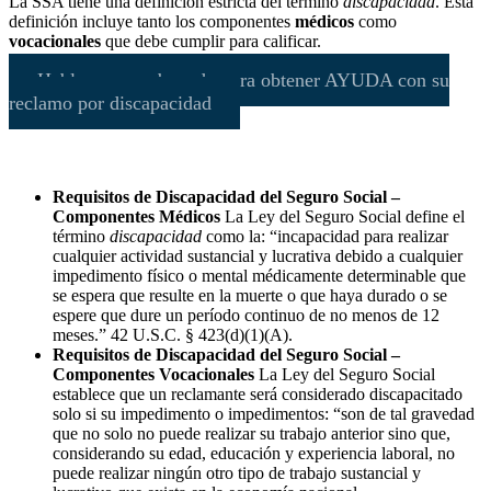
La SSA tiene una definición estricta del término
discapacidad
. Esta
definición incluye tanto los componentes
médicos
como
vocacionales
que debe cumplir para calificar.
Hable con un abogado para obtener AYUDA con su
reclamo por discapacidad
Requisitos de Discapacidad del Seguro Social –
Componentes Médicos
La Ley del Seguro Social define el
término
discapacidad
como la: “incapacidad para realizar
cualquier actividad sustancial y lucrativa debido a cualquier
impedimento físico o mental médicamente determinable que
se espera que resulte en la muerte o que haya durado o se
espere que dure un período continuo de no menos de 12
meses.” 42 U.S.C. § 423(d)(1)(A).
Requisitos de Discapacidad del Seguro Social –
Componentes Vocacionales
La Ley del Seguro Social
establece que un reclamante será considerado discapacitado
solo si su impedimento o impedimentos: “son de tal gravedad
que no solo no puede realizar su trabajo anterior sino que,
considerando su edad, educación y experiencia laboral, no
puede realizar ningún otro tipo de trabajo sustancial y