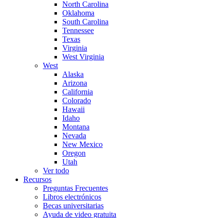
North Carolina
Oklahoma
South Carolina
Tennessee
Texas
Virginia
West Virginia
West
Alaska
Arizona
California
Colorado
Hawaii
Idaho
Montana
Nevada
New Mexico
Oregon
Utah
Ver todo
Recursos
Preguntas Frecuentes
Libros electrónicos
Becas universitarias
Ayuda de video gratuita