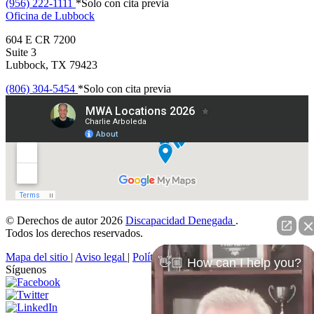
(956) 222-1111
*Solo con cita previa
Oficina de
Lubbock
604 E CR 7200
Suite 3
Lubbock, TX 79423
(806) 304-5454
*Solo con cita previa
© Derechos de autor 2026
Discapacidad Denegada
.
Todos los derechos reservados.
Mapa del sitio
|
Aviso legal
|
Política de privacidad
👋🏼 How can I help you?
Síguenos