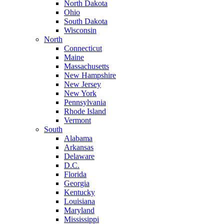
North Dakota
Ohio
South Dakota
Wisconsin
North
Connecticut
Maine
Massachusetts
New Hampshire
New Jersey
New York
Pennsylvania
Rhode Island
Vermont
South
Alabama
Arkansas
Delaware
D.C.
Florida
Georgia
Kentucky
Louisiana
Maryland
Mississippi