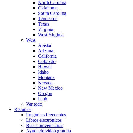
North Carolina
Oklahoma
South Carolina
Tennessee
Texas
Virginia
West Virginia
West
Alaska
Arizona
California
Colorado
Hawaii
Idaho
Montana
Nevada
New Mexico
Oregon
Utah
Ver todo
Recursos
Preguntas Frecuentes
Libros electrónicos
Becas universitarias
Ayuda de video gratuita