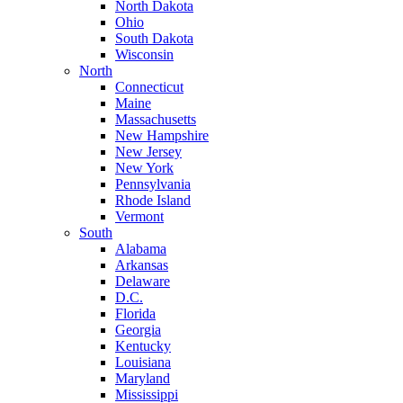
North Dakota
Ohio
South Dakota
Wisconsin
North
Connecticut
Maine
Massachusetts
New Hampshire
New Jersey
New York
Pennsylvania
Rhode Island
Vermont
South
Alabama
Arkansas
Delaware
D.C.
Florida
Georgia
Kentucky
Louisiana
Maryland
Mississippi