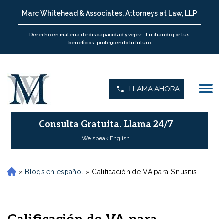
Marc Whitehead & Associates, Attorneys at Law, LLP
Derecho en materia de discapacidad y vejez - Luchando por tus
beneficios, protegiendo tu futuro
LLAMA AHORA
Consulta Gratuita.
Llama 24/7
We speak English
»
Blogs en español
»
Calificación de VA para Sinusitis
H
o
m
e