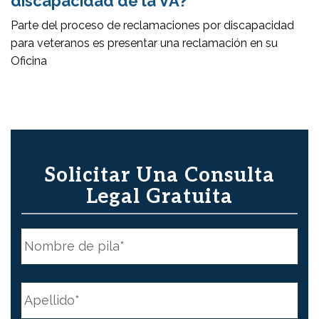
discapacidad de la VA?
Parte del proceso de reclamaciones por discapacidad
para veteranos es presentar una reclamación en su
Oficina
Solicitar Una Consulta
Legal Gratuita
N
o
m
b
First
r
e
N
*
a
m
e