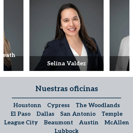
Heath
d
Selina Valdez
D
Nuestras oficinas
Houstonn
Cypress
The Woodlands
El Paso
Dallas
San Antonio
Temple
League City
Beaumont
Austin
McAllen
Lubbock