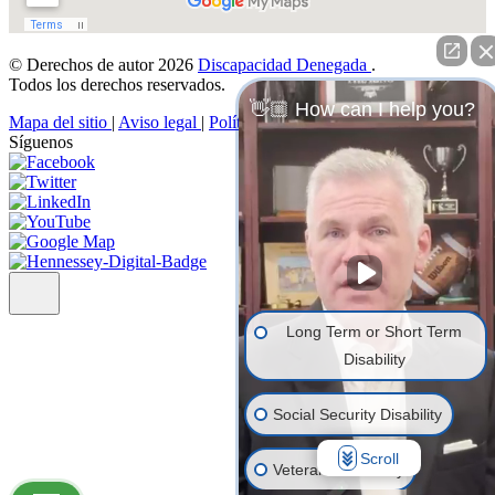
© Derechos de autor 2026
Discapacidad Denegada
.
Todos los derechos reservados.
👋🏼 How can I help you?
Mapa del sitio
|
Aviso legal
|
Política de privacidad
Síguenos
Long Term or Short Term
Disability
Social Security Disability
Scroll
Veterans' Disability