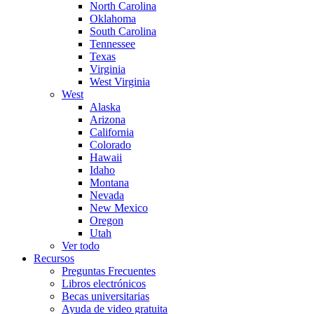
North Carolina
Oklahoma
South Carolina
Tennessee
Texas
Virginia
West Virginia
West
Alaska
Arizona
California
Colorado
Hawaii
Idaho
Montana
Nevada
New Mexico
Oregon
Utah
Ver todo
Recursos
Preguntas Frecuentes
Libros electrónicos
Becas universitarias
Ayuda de video gratuita