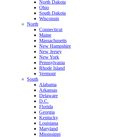
North Dakota
Ohio
South Dakota
Wisconsin
North
Connecticut
Maine
Massachusetts
New Hampshire
New Jersey
New York
Pennsylvania
Rhode Island
Vermont
South
Alabama
Arkansas
Delaware
D.C.
Florida
Georgia
Kentucky
Louisiana
Maryland
Mississippi