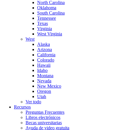
North Carolina
Oklahoma
South Carolina
Tennessee
Texas
Virginia
West Virginia
West
Alaska
Arizona
California
Colorado
Hawaii
Idaho
Montana
Nevada
New Mexico
Oregon
Utah
Ver todo
Recursos
Preguntas Frecuentes
Libros electrónicos
Becas universitarias
Ayuda de video gratuita