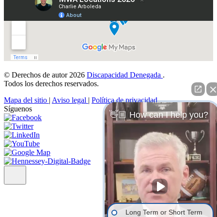
© Derechos de autor 2026
Discapacidad Denegada
.
Todos los derechos reservados.
Mapa del sitio
|
Aviso legal
|
Política de privacidad
Síguenos
👋🏼 How can I help you?
Long Term or Short Term