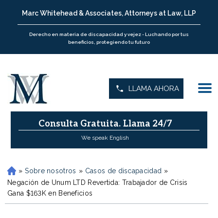
Marc Whitehead & Associates, Attorneys at Law, LLP
Derecho en materia de discapacidad y vejez - Luchando por tus
beneficios, protegiendo tu futuro
LLAMA AHORA
Consulta Gratuita.
Llama 24/7
We speak English
»
Sobre nosotros
»
Casos de discapacidad
»
H
o
Negación de Unum LTD Revertida: Trabajador de Crisis
m
Gana $163K en Beneficios
e