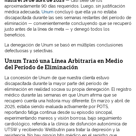
hasta el 14 de abril de 2025
— casi siete de los
aproximadamente 90 días requeridos. Luego, sin justificación
médica adecuada,
Unum
concluyó que ella ya no estaba
discapacitada durante las seis semanas restantes del período de
eliminación — convenientemente concluyendo que se recuperó
justo antes de la línea de meta — y denegó todos los
beneficios.
La denegación de Unum se basó en múltiples conclusiones
defectuosas y selectivas.
Unum Trazó una Línea Arbitraria en Medio
del Período de Eliminación
La concesión de Unum de que nuestra clienta estuvo
discapacitada durante la mayor parte del período de
eliminación en realidad socava su propia denegación. El registro
médico durante las semanas en que Unum afirma que se
recuperó cuenta una historia muy diferente. En marzo y abril de
2025, estaba siendo evaluada activamente por POTS,
reportando fatiga continua desde su episodio sincopal,
experimentando mareos y visión borrosa, bajo seguimiento
cardiológico, referida a la clínica de disfunción autonómica de
UTSW y recibiendo Wellbutrin para tratar la depresión y la
resistencia. No hay ningún hito médico en el registro que