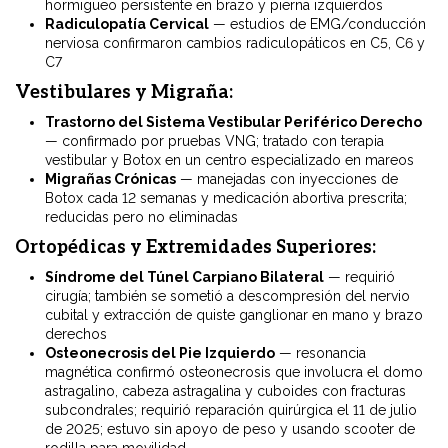
hormigueo persistente en brazo y pierna izquierdos
Radiculopatía Cervical
— estudios de EMG/conducción
nerviosa confirmaron cambios radiculopáticos en C5, C6 y
C7
Vestibulares y Migraña:
Trastorno del Sistema Vestibular Periférico Derecho
— confirmado por pruebas VNG; tratado con terapia
vestibular y Botox en un centro especializado en mareos
Migrañas Crónicas
— manejadas con inyecciones de
Botox cada 12 semanas y medicación abortiva prescrita;
reducidas pero no eliminadas
Ortopédicas y Extremidades Superiores:
Síndrome del Túnel Carpiano Bilateral
— requirió
cirugía; también se sometió a descompresión del nervio
cubital y extracción de quiste ganglionar en mano y brazo
derechos
Osteonecrosis del Pie Izquierdo
— resonancia
magnética confirmó osteonecrosis que involucra el domo
astragalino, cabeza astragalina y cuboides con fracturas
subcondrales; requirió reparación quirúrgica el 11 de julio
de 2025; estuvo sin apoyo de peso y usando scooter de