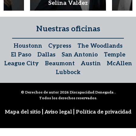
d
Selina Valdez
D
Nuestras oficinas
Houstonn
Cypress
The Woodlands
El Paso
Dallas
San Antonio
Temple
League City
Beaumont
Austin
McAllen
Lubbock
© Derechos de autor 2026
Discapacidad Denegada
.
Todos los derechos reservados.
|
|
Mapa del sitio
Aviso legal
Política de privacidad
Síguenos