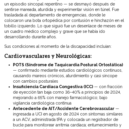
un episodio sincopal repentino — se desmayó después de
sentirse mareada, aturdida y experimentar visión en túnel. Fue
trasladada al departamento de emergencias, donde le
colocaron una bota ortopédica por contusión e hinchazón en el
tobillo izquierdo. Lo que siguió fue un desenlace de meses de
un cuadro médico complejo y grave que se había ido
desarrollando durante años.
Sus condiciones al momento de la discapacidad incluían:
Cardiovasculares y Neurológicas:
POTS (Síndrome de Taquicardia Postural Ortostática)
— confirmado mediante estudios cardiológicos continuos,
causando mareos crónicos, aturdimiento y casi síncope
con cambios posturales
Insuficiencia Cardíaca Congestiva (ICC)
— con fracción
de eyección tan baja como 36–40% a principios de 2024,
mejorando a 65% con manejo farmacológico; bajo
vigilancia cardiológica continua
Antecedente de AIT/Accidente Cerebrovascular
—
ingresada a UCI en agosto de 2024 con síntomas similares
a un ACV, administrada tPA y colocada un registrador de
bucle para monitorear arritmia cardíaca; entumecimiento y