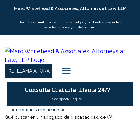
Marc Whitehead & Associates, Attorneys at Law, LLP
Derecho en materia de discapacidad y vejez - Luchando por tus
beneficios, protegiendo tu futuro
LLAMA AHORA
Consulta Gratuita.
Llama 24/7
We speak English
»
Preguntas frecuentes
»
H
o
Qué buscar en un abogado de discapacidad de VA
m
e