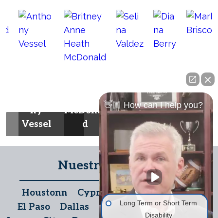
Britney
Anne
Selin
Dian
Antho
Heath
a
a
Marla
👋🏼 How can I help you?
he
ny
McDonal
Valde
Berr
Brisco
Vessel
d
z
y
e
Nuestras oficinas
Houstonn
Cypress
The Woodlands
Long Term or Short Term
El Paso
Dallas
San Antonio
Temple
Disability