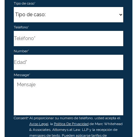
Tipo de caso
*
Teléfono
*
Number
*
Message
*
Consent
Al proporcionar su número de teléfono, usted acepta el
Aviso Legal
, la
Política De Privacidad
de Marc Whitehead
& Associates, Attorneys at Law, LLP y la recepción de
mensajes de texto. Pueden aplicarse tarifas de