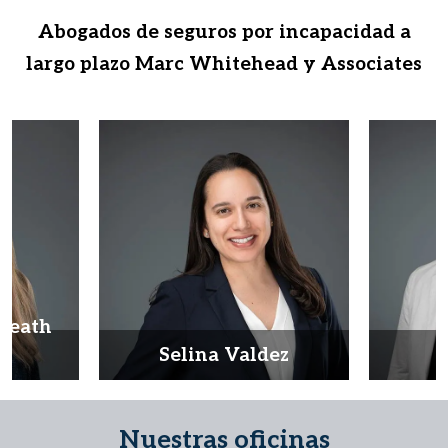
Abogados de seguros por incapacidad a
largo plazo Marc Whitehead y Associates
Heath
d
Selina Valdez
D
Nuestras oficinas