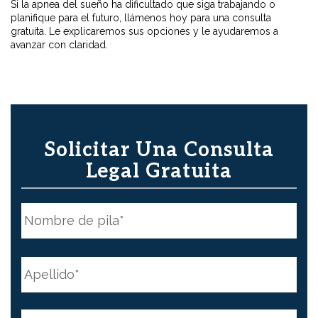
Si la apnea del sueño ha dificultado que siga trabajando o
planifique para el futuro, llámenos hoy para una consulta
gratuita. Le explicaremos sus opciones y le ayudaremos a
avanzar con claridad.
Solicitar Una Consulta
Legal Gratuita
N
o
m
b
First
r
e
N
*
a
m
e
Last
*
C