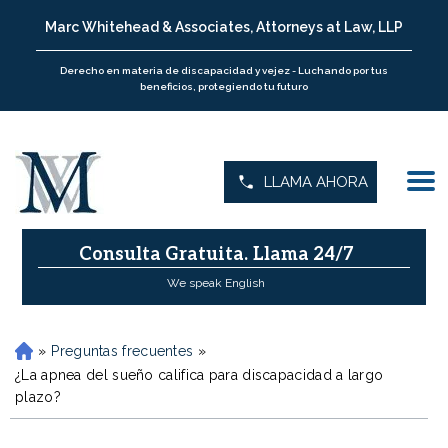
Marc Whitehead & Associates, Attorneys at Law, LLP
Derecho en materia de discapacidad y vejez - Luchando por tus
beneficios, protegiendo tu futuro
LLAMA AHORA
Consulta Gratuita.
Llama 24/7
We speak English
»
Preguntas frecuentes
»
H
o
¿La apnea del sueño califica para discapacidad a largo
m
plazo?
e