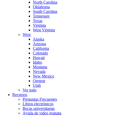
North Carolina
Oklahoma
South Carolina
Tennessee
Texas
Virginia
West Virginia
West
Alaska
Arizona
California
Colorado
Hawaii
Idaho
Montana
Nevada
New Mexico
Oregon
Utah
Ver todo
Recursos
Preguntas Frecuentes
Libros electrónicos
Becas universitarias
Ayuda de video gratuita