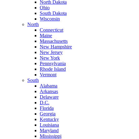
North Dakota
Ohio
South Dakota
Wisconsin
North
Connecticut
Maine
Massachusetts
New Hampshire
New Jersey
New York
Pennsylvania
Rhode Island
Vermont
South
Alabama
Arkansas
Delaware
D.C.
Florida
Georgia
Kentucky
Louisiana
Maryland
Mississippi