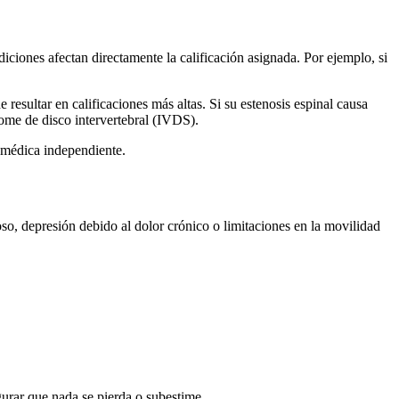
iciones afectan directamente la calificación asignada. Por ejemplo, si
 resultar en calificaciones más altas. Si su estenosis espinal causa
rome de disco intervertebral (IVDS).
a médica independiente.
so, depresión debido al dolor crónico o limitaciones en la movilidad
urar que nada se pierda o subestime.