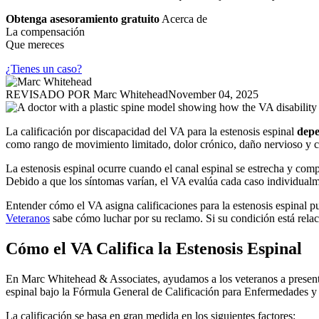
Obtenga asesoramiento gratuito
Acerca de
La compensación
Que mereces
¿Tienes un caso?
REVISADO POR
Marc Whitehead
November 04, 2025
La calificación por discapacidad del VA para la estenosis espinal
depe
como rango de movimiento limitado, dolor crónico, daño nervioso y cuá
La estenosis espinal ocurre cuando el canal espinal se estrecha y com
Debido a que los síntomas varían, el VA evalúa cada caso individualmen
Entender cómo el VA asigna calificaciones para la estenosis espinal p
Veteranos
sabe cómo luchar por su reclamo. Si su condición está rela
Cómo el VA Califica la Estenosis Espinal
En Marc Whitehead & Associates, ayudamos a los veteranos a presentar 
espinal bajo la Fórmula General de Calificación para Enfermedades y
La calificación se basa en gran medida en los siguientes factores: