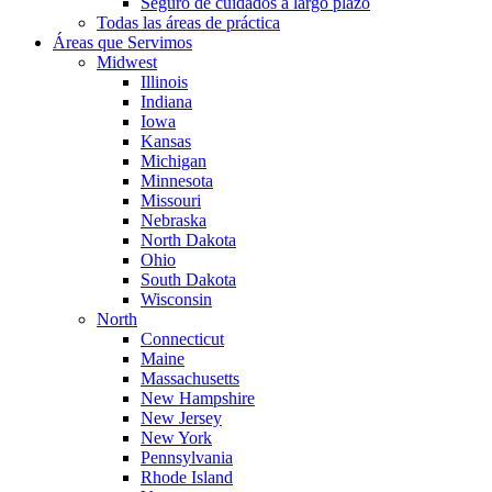
Seguro de cuidados a largo plazo
Todas las áreas de práctica
Áreas que Servimos
Midwest
Illinois
Indiana
Iowa
Kansas
Michigan
Minnesota
Missouri
Nebraska
North Dakota
Ohio
South Dakota
Wisconsin
North
Connecticut
Maine
Massachusetts
New Hampshire
New Jersey
New York
Pennsylvania
Rhode Island