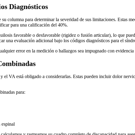
os Diagnósticos
 su columna para determinar la severidad de sus limitaciones. Estas med
ificar para una calificación del 40%.
losis favorable o desfavorable (rigidez o fusión articular), lo que puede
car una evaluación adicional bajo los códigos diagnósticos para el sínd
ualquier error en la medición o hallazgos sea impugnado con evidenci
 Combinadas
 el VA está obligado a considerarlas. Estas pueden incluir dolor nervio
binadas para:
 espinal
 calculamos y rastreamos su cuadro completo de discapacidad para aseg