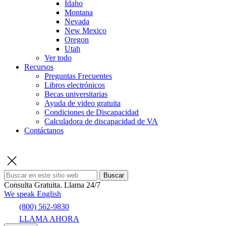
Idaho
Montana
Nevada
New Mexico
Oregon
Utah
Ver todo
Recursos
Preguntas Frecuentes
Libros electrónicos
Becas universitarias
Ayuda de video gratuita
Condiciones de Discapacidad
Calculadora de discapacidad de VA
Contáctanos
Buscar
Consulta Gratuita.
Llama 24/7
We speak English
(800) 562-9830
LLAMA AHORA