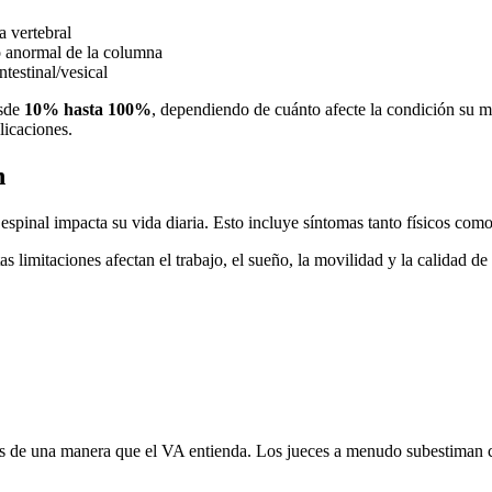
a vertebral
o anormal de la columna
testinal/vesical
esde
10% hasta 100%
, dependiendo de cuánto afecte la condición su 
licaciones.
n
 espinal impacta su vida diaria. Esto incluye síntomas tanto físicos com
imitaciones afectan el trabajo, el sueño, la movilidad y la calidad de
ios de una manera que el VA entienda. Los jueces a menudo subestiman 