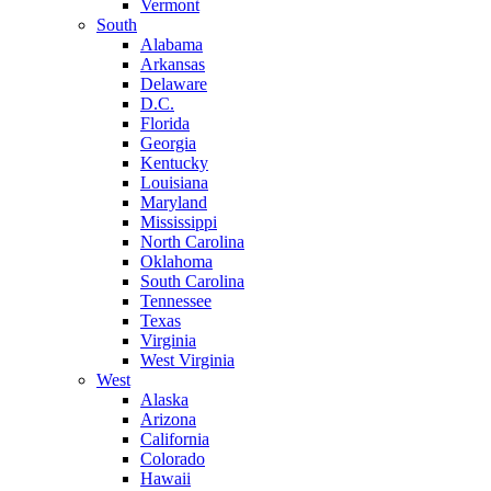
Vermont
South
Alabama
Arkansas
Delaware
D.C.
Florida
Georgia
Kentucky
Louisiana
Maryland
Mississippi
North Carolina
Oklahoma
South Carolina
Tennessee
Texas
Virginia
West Virginia
West
Alaska
Arizona
California
Colorado
Hawaii