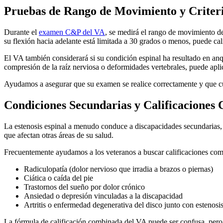
Pruebas de Rango de Movimiento y Criteri
Durante el
examen C&P del VA
, se medirá el rango de movimiento de
su flexión hacia adelante está limitada a 30 grados o menos, puede cal
El VA también considerará si su condición espinal ha resultado en anqui
compresión de la raíz nerviosa o deformidades vertebrales, puede apli
Ayudamos a asegurar que su examen se realice correctamente y que c
Condiciones Secundarias y Calificaciones
La estenosis espinal a menudo conduce a discapacidades secundarias, y
que afectan otras áreas de su salud.
Frecuentemente ayudamos a los veteranos a buscar calificaciones com
Radiculopatía (dolor nervioso que irradia a brazos o piernas)
Ciática o caída del pie
Trastornos del sueño por dolor crónico
Ansiedad o depresión vinculadas a la discapacidad
Artritis o enfermedad degenerativa del disco junto con estenosis
La fórmula de calificación combinada del VA puede ser confusa, pero