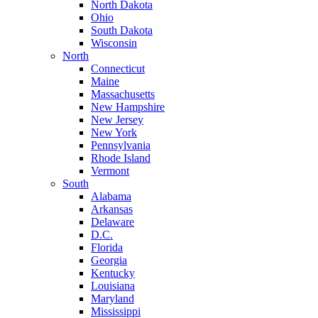
North Dakota
Ohio
South Dakota
Wisconsin
North
Connecticut
Maine
Massachusetts
New Hampshire
New Jersey
New York
Pennsylvania
Rhode Island
Vermont
South
Alabama
Arkansas
Delaware
D.C.
Florida
Georgia
Kentucky
Louisiana
Maryland
Mississippi