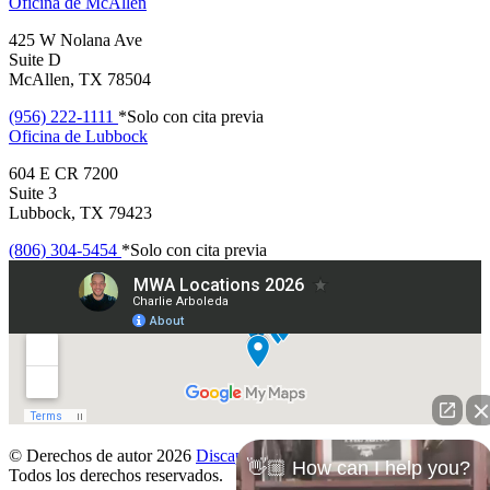
Oficina de
McAllen
425 W Nolana Ave
Suite D
McAllen, TX 78504
(956) 222-1111
*Solo con cita previa
Oficina de
Lubbock
604 E CR 7200
Suite 3
Lubbock, TX 79423
(806) 304-5454
*Solo con cita previa
© Derechos de autor 2026
Discapacidad Denegada
.
👋🏼 How can I help you?
Todos los derechos reservados.