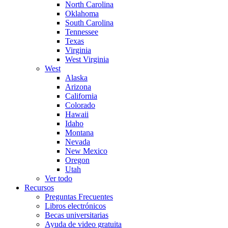
North Carolina
Oklahoma
South Carolina
Tennessee
Texas
Virginia
West Virginia
West
Alaska
Arizona
California
Colorado
Hawaii
Idaho
Montana
Nevada
New Mexico
Oregon
Utah
Ver todo
Recursos
Preguntas Frecuentes
Libros electrónicos
Becas universitarias
Ayuda de video gratuita