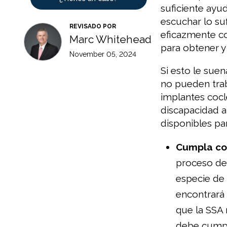
suficiente ay
escuchar lo s
REVISADO POR
eficazmente co
Marc Whitehead
para obtener y
November 05, 2024
Si esto le sue
no pueden trab
implantes coc
discapacidad a
disponibles par
Cumpla con
proceso de 
especie de
encontrará 
que la SSA 
debe cumpli