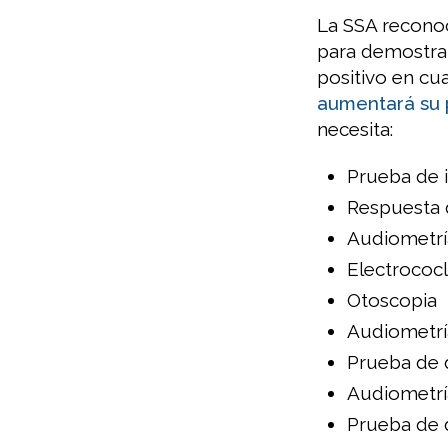
La SSA recono
para demostrar
positivo en cu
aumentará su p
necesita:
Prueba de 
Respuesta d
Audiometrí
Electrococl
Otoscopia
Audiometrí
Prueba de 
Audiometrí
Prueba de 