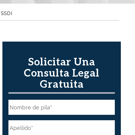
e SSDI
Solicitar Una
Consulta Legal
Gratuita
N
o
m
b
First
r
N
e
a
*
m