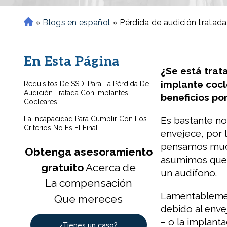
»
Blogs en español
»
Pérdida de audición tratad
H
o
m
En Esta Página
e
¿Se está trat
implante cocl
Requisitos De SSDI Para La Pérdida De
Audición Tratada Con Implantes
beneficios po
Cocleares
La Incapacidad Para Cumplir Con Los
Es bastante no
Criterios No Es El Final
envejece, por 
pensamos mucho
Obtenga asesoramiento
asumimos que 
gratuito
Acerca de
un audífono.
La compensación
Lamentablemen
Que mereces
debido al enve
– o la implant
¿Tienes un caso?