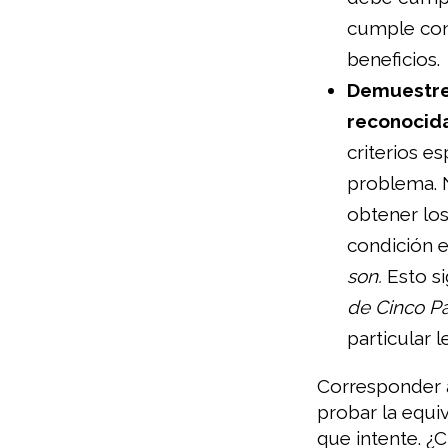
cumple con
beneficios.
Demuestre 
reconocid
criterios e
problema. N
obtener lo
condición e
son.
Esto si
de Cinco P
particular 
Corresponder a
probar la equi
que intente. ¿C