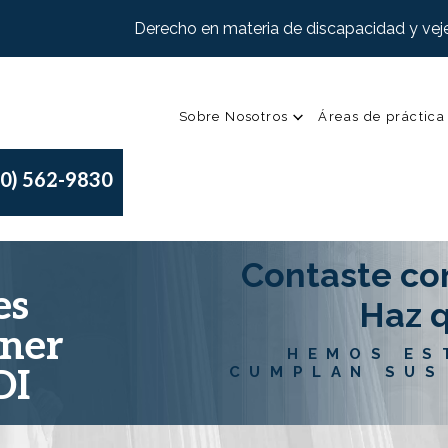
Derecho en materia de discapacidad y veje
Sobre Nosotros
Áreas de práctica
00) 562-9830
Contaste co
es
Haz q
ener
HEMOS ES
DI
CUMPLAN SUS