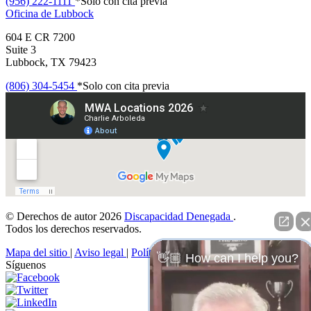
(956) 222-1111
*Solo con cita previa
Oficina de
Lubbock
604 E CR 7200
Suite 3
Lubbock, TX 79423
(806) 304-5454
*Solo con cita previa
© Derechos de autor 2026
Discapacidad Denegada
.
Todos los derechos reservados.
Mapa del sitio
|
Aviso legal
|
Política de privacidad
👋🏼 How can I help you?
Síguenos