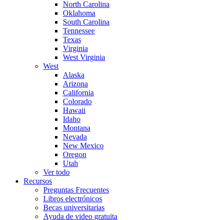
North Carolina
Oklahoma
South Carolina
Tennessee
Texas
Virginia
West Virginia
West
Alaska
Arizona
California
Colorado
Hawaii
Idaho
Montana
Nevada
New Mexico
Oregon
Utah
Ver todo
Recursos
Preguntas Frecuentes
Libros electrónicos
Becas universitarias
Ayuda de video gratuita