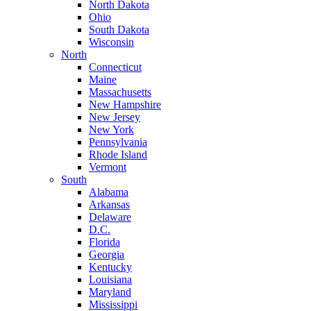
North Dakota
Ohio
South Dakota
Wisconsin
North
Connecticut
Maine
Massachusetts
New Hampshire
New Jersey
New York
Pennsylvania
Rhode Island
Vermont
South
Alabama
Arkansas
Delaware
D.C.
Florida
Georgia
Kentucky
Louisiana
Maryland
Mississippi