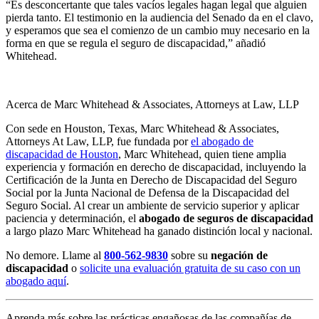
“Es desconcertante que tales vacíos legales hagan legal que alguien
pierda tanto. El testimonio en la audiencia del Senado da en el clavo,
y esperamos que sea el comienzo de un cambio muy necesario en la
forma en que se regula el seguro de discapacidad,” añadió
Whitehead.
Acerca de Marc Whitehead & Associates, Attorneys at Law, LLP
Con sede en Houston, Texas, Marc Whitehead & Associates,
Attorneys At Law, LLP, fue fundada por
el abogado de
discapacidad de Houston
, Marc Whitehead, quien tiene amplia
experiencia y formación en derecho de discapacidad, incluyendo la
Certificación de la Junta en Derecho de Discapacidad del Seguro
Social por la Junta Nacional de Defensa de la Discapacidad del
Seguro Social. Al crear un ambiente de servicio superior y aplicar
paciencia y determinación, el
abogado de seguros de discapacidad
a largo plazo Marc Whitehead ha ganado distinción local y nacional.
No demore. Llame al
800-562-9830
sobre su
negación de
discapacidad
o
solicite una evaluación gratuita de su caso con un
abogado aquí
.
Aprenda más sobre las prácticas engañosas de las compañías de