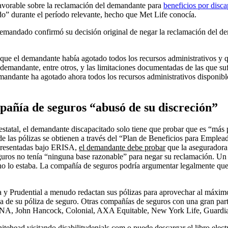
favorable sobre la reclamación del demandante para
beneficios por disca
o” durante el período relevante, hecho que Met Life conocía.
emandado confirmó su decisión original de negar la reclamación del de
ue el demandante había agotado todos los recursos administrativos y q
 demandante, entre otros, y las limitaciones documentadas de las que su
emandante ha agotado ahora todos los recursos administrativos disponibl
añía de seguros “abusó de su discreción”
estatal, el demandante discapacitado solo tiene que probar que es “más 
de las pólizas se obtienen a través del “Plan de Beneficios para Emple
 presentadas bajo ERISA,
el demandante debe probar
que la aseguradora 
ros no tenía “ninguna base razonable” para negar su reclamación. Un ej
 no lo estaba. La compañía de seguros podría argumentar legalmente qu
 Prudential a menudo redactan sus pólizas para aprovechar al máximo 
cia de su póliza de seguro. Otras compañías de seguros con una gran pa
 CNA, John Hancock, Colonial, AXA Equitable, New York Life, Guardi
itehead visitando disabilitydenials.com o puede descargar el libro ele