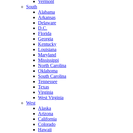
Vermont
South
Alabama
Arkansas
Delaware
D.C.
Florida
Georgia
Kentucky
Louisiana
Maryland
Mississippi
North Carolina
Oklahoma
South Carolina
Tennessee
Texas
Virginia
West Virginia
West
Alaska
Arizona
California
Colorado
Hawaii