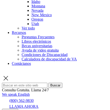
Idaho
Montana
Nevada
New Mexico
Oregon
Utah
Ver todo
Recursos
Preguntas Frecuentes
Libros electrónicos
Becas universitarias
Ayuda de video gratuita
Condiciones de Discapacidad
Calculadora de discapacidad de VA
Contáctanos
Buscar
Consulta Gratuita.
Llama 24/7
We speak English
(800) 562-9830
LLAMA AHORA