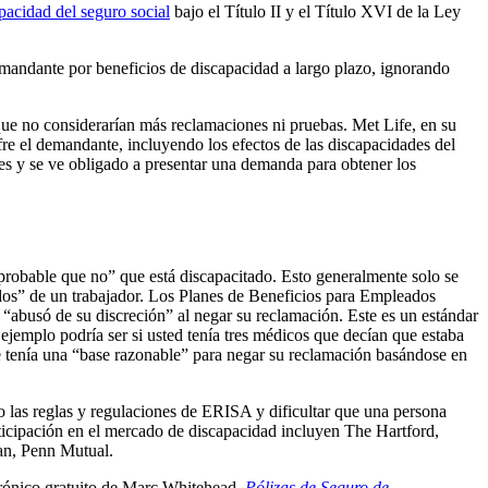
pacidad del seguro social
bajo el Título II y el Título XVI de la Ley
mandante por beneficios de discapacidad a largo plazo, ignorando
ue no considerarían más reclamaciones ni pruebas. Met Life, en su
fre el demandante, incluyendo los efectos de las discapacidades del
es y se ve obligado a presentar una demanda para obtener los
probable que no” que está discapacitado. Esto generalmente solo se
ados” de un trabajador. Los Planes de Beneficios para Empleados
“abusó de su discreción” al negar su reclamación. Este es un estándar
emplo podría ser si usted tenía tres médicos que decían que estaba
e tenía una “base razonable” para negar su reclamación basándose en
las reglas y regulaciones de ERISA y dificultar que una persona
rticipación en el mercado de discapacidad incluyen The Hartford,
an, Penn Mutual.
ctrónico gratuito de Marc Whitehead,
Pólizas de Seguro de