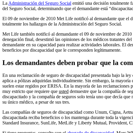
La
Administración del Seguro Social
emitió una decisión totalmente 
del Seguro Social, determinando que el demandante está “discapacitad
El 09 de noviembre de 2010 Met Life notificó al demandante que el d
totalmente los hallazgos de la Administración del Seguro Social.
Met Life también notificó al demandante el 09 de noviembre de 2010 q
denegación final, desestimó las opiniones de los médicos tratantes del
demandante en su capacidad para realizar actividades laborales. El d
beneficios por discapacidad que le corresponden legítimamente.
Los demandantes deben probar que la comp
En una reclamación de seguro de discapacidad presentada bajo la ley 
aplica a pólizas adquiridas individualmente. Sin embargo, la mayoría 
suelen estar regidos por ERISA. En la mayoría de las reclamaciones
muy estricto que requiere que
usted
demuestre que la compañía de segu
discapacitado y la compañía de seguros solo tenía uno que decía que
su único médico, a pesar de sus tres.
Las compañías de seguros de discapacidad como Unum, Cigna, Aetna y
discapacitada reciba beneficios o los mantenga durante toda la vigen
Standard Insurance, SunLife, MetLife y Liberty Mutual, Provident,
Si tiene preguntas, consulte con el
abogado de discapacidad
, Marc Wh