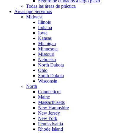
Seguro de cuidados a largo plazo
Todas las áreas de práctica
Áreas que Servimos
Midwest
Illinois
Indiana
Iowa
Kansas
Michigan
Minnesota
Missouri
Nebraska
North Dakota
Ohio
South Dakota
Wisconsin
North
Connecticut
Maine
Massachusetts
New Hampshire
New Jersey
New York
Pennsylvania
Rhode Island