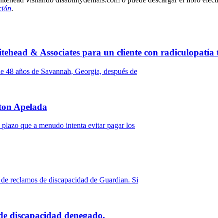
ción
.
ehead & Associates para un cliente con radiculopatía 
de 48 años de Savannah, Georgia, después de
ton Apelada
plazo que a menudo intenta evitar pagar los
de reclamos de discapacidad de Guardian. Si
de discapacidad denegado.