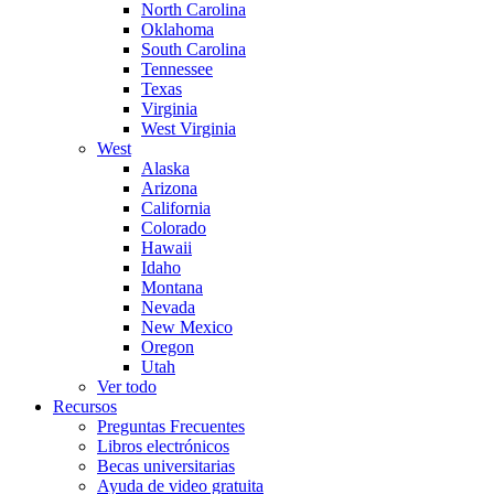
North Carolina
Oklahoma
South Carolina
Tennessee
Texas
Virginia
West Virginia
West
Alaska
Arizona
California
Colorado
Hawaii
Idaho
Montana
Nevada
New Mexico
Oregon
Utah
Ver todo
Recursos
Preguntas Frecuentes
Libros electrónicos
Becas universitarias
Ayuda de video gratuita