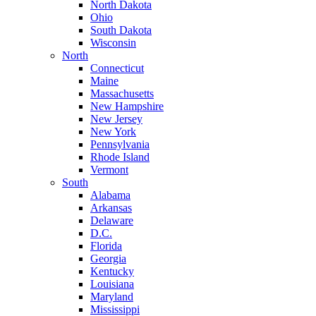
North Dakota
Ohio
South Dakota
Wisconsin
North
Connecticut
Maine
Massachusetts
New Hampshire
New Jersey
New York
Pennsylvania
Rhode Island
Vermont
South
Alabama
Arkansas
Delaware
D.C.
Florida
Georgia
Kentucky
Louisiana
Maryland
Mississippi