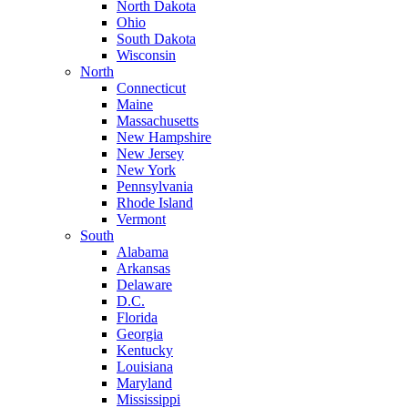
North Dakota
Ohio
South Dakota
Wisconsin
North
Connecticut
Maine
Massachusetts
New Hampshire
New Jersey
New York
Pennsylvania
Rhode Island
Vermont
South
Alabama
Arkansas
Delaware
D.C.
Florida
Georgia
Kentucky
Louisiana
Maryland
Mississippi