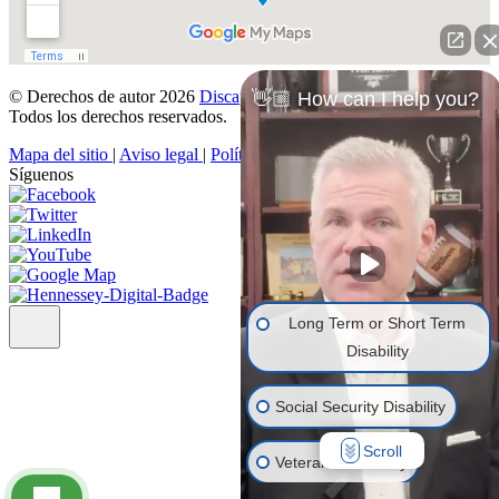
© Derechos de autor 2026
Discapacidad Denegada
.
👋🏼 How can I help you?
Todos los derechos reservados.
Mapa del sitio
|
Aviso legal
|
Política de privacidad
Síguenos
Long Term or Short Term
Disability
Social Security Disability
Scroll
Veterans' Disability