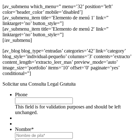
[av_submenu which_menu=” menu=’32’ position=’left’
color=’header_color’ mobile=’disabled’]
[av_submenu_item title=’Elemento de menú 1′ link=”
linktarget=’no’ button_style=”]
[av_submenu_item title=’Elemento de menú 2′ link=”
linktarget=’no’ button_style=”]
[/av_submenu]
[av_blog blog_type=’entradas’ categories=’42’ link=’category’
blog_style=’individual-pequeño’ columns=’3′ contents=’extracto’
content_length=’extracto_leer_mas’ preview_mode=’auto’
image_size=’portfolio’ items=’10’ offset=’0′ paginate=’yes’
conditional=”]
Solicitar una Consulta Legal Gratuita
Phone
This field is for validation purposes and should be left
unchanged.
Nombre
*
First