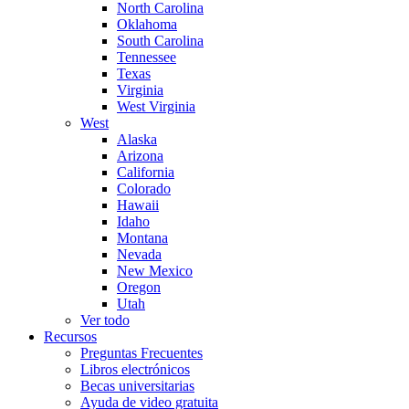
North Carolina
Oklahoma
South Carolina
Tennessee
Texas
Virginia
West Virginia
West
Alaska
Arizona
California
Colorado
Hawaii
Idaho
Montana
Nevada
New Mexico
Oregon
Utah
Ver todo
Recursos
Preguntas Frecuentes
Libros electrónicos
Becas universitarias
Ayuda de video gratuita